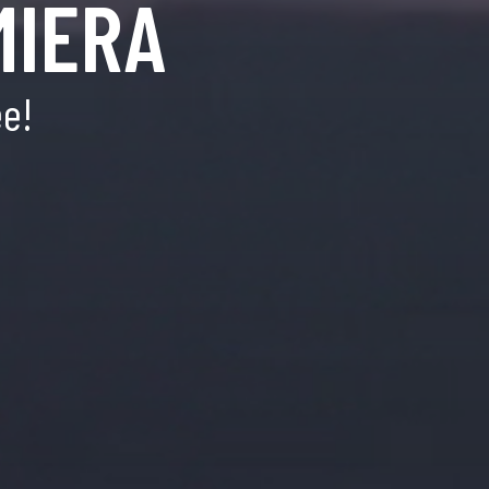
MIERA
ee!